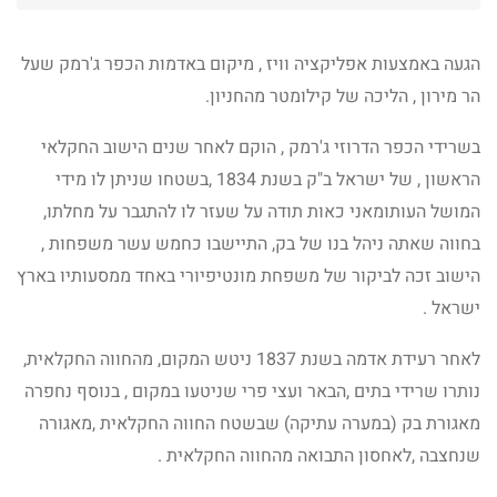
הגעה באמצעות אפליקציה וויז , מיקום באדמות הכפר ג'רמק שעל
הר מירון , הליכה של קילומטר מהחניון.
בשרידי הכפר הדרוזי ג'רמק , הוקם לאחר שנים הישוב החקלאי
הראשון , של ישראל ב"ק בשנת 1834 ,בשטחו שניתן לו מידי
המושל העותומאני כאות תודה על שעזר לו להתגבר על מחלתו,
בחווה שאתה ניהל בנו של בק, התיישבו כחמש עשר משפחות ,
הישוב זכה לביקור של משפחת מונטיפיורי באחד ממסעותיו בארץ
ישראל .
לאחר רעידת אדמה בשנת 1837 ניטש המקום, מהחווה החקלאית,
נותרו שרידי בתים ,הבאר ועצי פרי שניטעו במקום , בנוסף נחפרה
מאגורת בק (במערה עתיקה) שבשטח החווה החקלאית ,מאגורה
שנחצבה ,לאחסון התבואה מהחווה החקלאית .