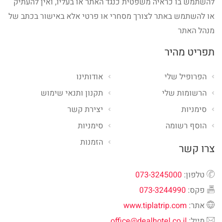
להשתמש בו כראיה משפטית כנגד האתר או בעליו, ואין להעתיק
או להשתמש באתר לצורך מסחרי או פרטי אלא באישור בכתב של
מנהל האתר
תפריט מהיר
הפרופיל שלי
אודותינו
הרשומות שלי
תקנון ותנאי שימוש
סימניות
יצירת קשר
הוסף רשומה
סימניות
הזמנות
צרו קשר
טלפון:
073-3245000
פקס:
073-3244990
אתר:
www.tiplatrip.com
מייל:
office@dealhotel.co.il