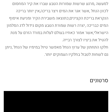
למעשה ,מרגע שרשות שמורות הטבע שברו את קיר המחסום
לכוון הנחל ,אשר אגר את המים ויצר בריכה,אין יותר בריכה
הנקראת בריכת הקצינים,כתוצאה משבירת הקיר ומניעת איסוף
המים כבריכה ,יצרה רשות שמורת הטבע מקום גידול לדג הסלמון
הישראלי,אשר אמור כאחיו בעולם לעלות במורד הזרם על מנת
להטיל את ביציו לצורך רבייה.
חלקו התחתון של ערוץ הנחל מאפשר טיול במימיו של הנחל ,ניתן
גם לשחות לטבול בחלקיו העמוקים יותר.
סרטונים