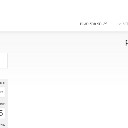
ע
מצאתי טעות
נכס
כל 
תארי
5
אורח