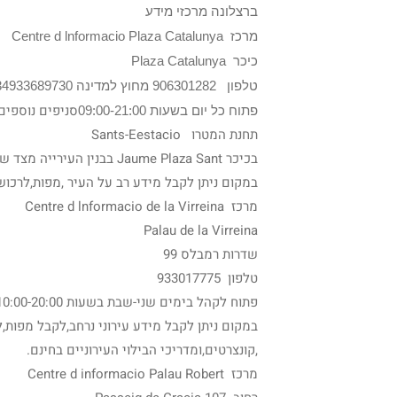
ברצלונה מרכזי מידע
מרכז Centre d lnformacio Plaza Catalunya
כיכר Plaza Catalunya
טלפון 906301282 מחוץ למדינה 34933689730
סניפים נוספים
פתוח כל יום בשעות 09:00-21:00
תחנת המטרו Sants-Eestacio
בכיכר Jaume Plaza Sant בבנין העירייה מצד שמאל בקומת הקרקע.
במקום ניתן לקבל מידע רב על העיר ,מפות,לרכוש
מרכז Centre d lnformacio de la Virreina
Palau de la Virreina
שדרות רמבלס 99
טלפון 933017775
פתוח לקהל בימים שני-שבת בשעות 10:00-20:00 , וביום ראשון 11:00-15:00.
במקום ניתן לקבל מידע עירוני נרחב,לקבל מפות,
,קונצרטים,ומדריכי הבילוי העירוניים בחינם.
מרכז Centre d informacio Palau Robert