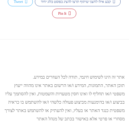
קבע אילו לחצני שיתוף תרצו להציג בפוסט בלוג יחיד
Tweet
Pin It
אתר זה הינו לשימוש חינמי, תודה לכל העוזרים במידע.
תוכן האתר, התמונות, המידע ו/או הרשום באתר אינו מהווה ייעוץ
משפטי ו/או תחליף לו ואינו חסין מטעויות והשמטות, ואין להסתמך עליו
בביצוע ו/או בהימנעות מביצוע פעולה כלשהי ו/או להשתמש בו כראיה
משפטית כנגד האתר או בעליו, ואין להעתיק או להשתמש באתר לצורך
מסחרי או פרטי אלא באישור בכתב של מנהל האתר