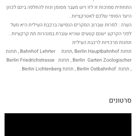
התחתית סמוכות זו לזו ויש מעבר מסומן ונוח להחלפה בינם לכוון
היעד הסופי שלכם לאטרקציות .
הערה : למרות שברוב המקרים הנסיעה ברכבת העילית היא מעל
לפני הקרקע ישנם קטעים שהיא עוברת במנהרות תת קרקעיות .
תחנות מרכזיות לרכבת העילית
תחנת Berlin Hauptbahnhof ,תחנת Bahnhof Lehrter , תחנת
Berlin Garten Zoologischer , תחנת Berlin Friedrichstrasse
, תחנת Berlin Ostbahnhof , תחנת Berlin Lichtenberg .
סרטונים