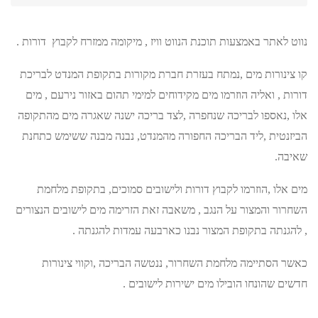
נווט לאתר באמצעות תוכנת הנווט וויז , מיקומה ממזרח לקבוץ דורות .
קו צינורות מים ,נמתח בעזרת חברת מקורות בתקופת המנדט לבריכת
דורות , ואליה הוזרמו מים מקידוחים למימי תהום באזור נירעם , מים
אלו ,נאספו לבריכה שנחפרה ,לצד בריכה ישנה שאגרה מים מהתקופה
הביזנטית ,ליד הבריכה החפורה מהמנדט, נבנה מבנה ששימש כתחנת
שאיבה.
מים אלו ,הוזרמו לקבוץ דורות ולישובים סמוכים, בתקופת מלחמת
השחרור והמצור על הנגב , משאבה זאת הזרימה מים לישובים הנצורים
, להגנתה בתקופת המצור נבנו כארבעה עמדות להגנתה .
כאשר הסתיימה מלחמת השחרור, ננטשה הבריכה ,וקווי צינורות
חדשים שהונחו הובילו מים ישירות לישובים .