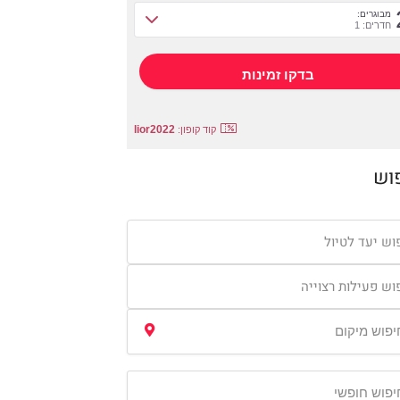
מבוגרים:
חדרים: 1
lior2022
קוד קופון:
וש
וש יעד לטיול
וש פעילות רצוייה