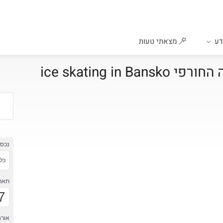
ע
מצאתי טעות
ice skating i
נכס
כל 
תארי
7
אורח