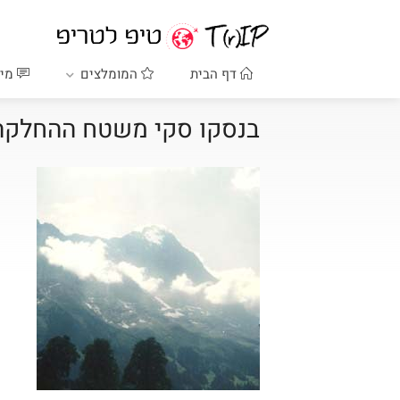
דף הבית
המומלצים
מיד
בנסקו סקי משטח ההחלקה החורפי n Bansko