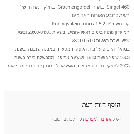
Singel 460 באזור Grachtengordel בחלק המזרחי של
העיר.ברובע האורות האדומים.
קווי חשמלית 1.5.2 לתחנת
Koningsplein
המועדון פתוח בימים ראשון-חמישי בשעות 23:00-04:00 ובימי
שישי-שבת בשעות 23:00-05:00.
במהלך היום פועל בית הקפה והמסעדה במבנה שנבנה בשנת
1663 שופץ בשנת 1830 וששינה את פניו ממבשלת בירה בשנת
2003 לתפקידו כיום,במסעדה מוגש אוכל בסגנון ים תיכוני ורב לאומי,
הוסף חוות דעת
יש
להתחבר למערכת
כדי לכתוב תגובה.