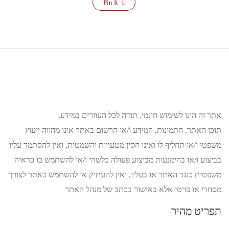
Pin It
אתר זה הינו לשימוש חינמי, תודה לכל העוזרים במידע.
תוכן האתר, התמונות, המידע ו/או הרשום באתר אינו מהווה ייעוץ
משפטי ו/או תחליף לו ואינו חסין מטעויות והשמטות, ואין להסתמך עליו
בביצוע ו/או בהימנעות מביצוע פעולה כלשהי ו/או להשתמש בו כראיה
משפטית כנגד האתר או בעליו, ואין להעתיק או להשתמש באתר לצורך
מסחרי או פרטי אלא באישור בכתב של מנהל האתר
תפריט מהיר