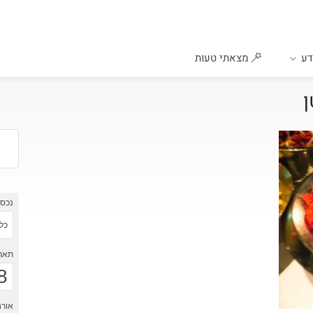
ע
מצאתי טעות
ן
נכס
כל 
תארי
8
אורח