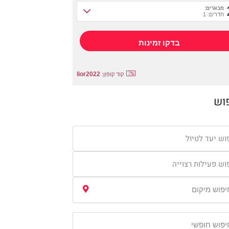
מבוגרים:
חדרים: 1
lior2022
קוד קופון:
וש
וש יעד לטיול
וש פעילות רצוייה