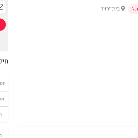
2
בית זרזיר
כל
חיפ
חיפ
חיפ