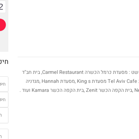
2
חיפ
מסעדות , בתי קפה ומכולות כשרות בעיר בודפשט : מסעדת כרמל הכשרה Carmel Restaurant, בית חב"ד
Chabadhungary ,פיצרייה ובית קפה תל אביב Tel Aviv Cafe מסעדת King s ,מסעדת Hannah ,מגדניה
חיפ
חיפ