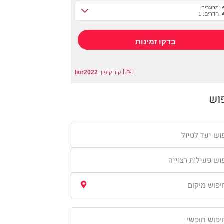
מבוגרים:
חדרים: 1
lior2022
קוד קופון:
וש
וש יעד לטיול
וש פעילות רצוייה