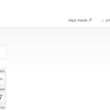
ע
מצאתי טעות
נכס
כל 
תארי
7
אורח