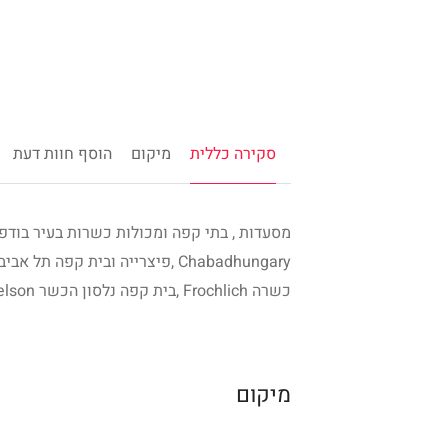
סקירה כללית
מיקום
הוסף חוות דעת
כשרה Frochlich ,בית קפה נלסון הכשר Nelson ,בית הקפה הכשר Zenit ,בית הקפה הכשר Kamara ועוד .
מיקום