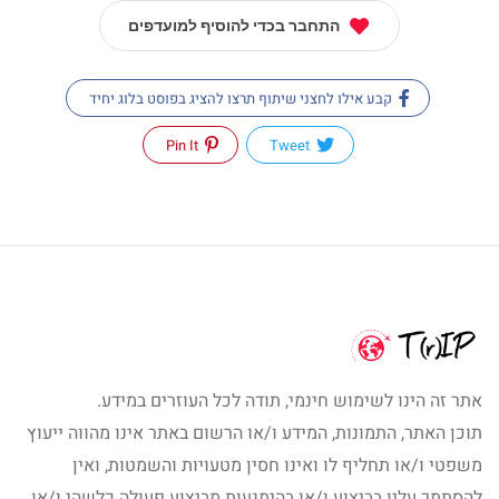
התחבר בכדי להוסיף למועדפים
קבע אילו לחצני שיתוף תרצו להציג בפוסט בלוג יחיד
Pin It
Tweet
אתר זה הינו לשימוש חינמי, תודה לכל העוזרים במידע.
תוכן האתר, התמונות, המידע ו/או הרשום באתר אינו מהווה ייעוץ
משפטי ו/או תחליף לו ואינו חסין מטעויות והשמטות, ואין
להסתמך עליו בביצוע ו/או בהימנעות מביצוע פעולה כלשהי ו/או