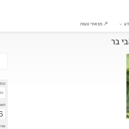
ע
מצאתי טעות
בי בר
נכס
כל 
תארי
6
אורח