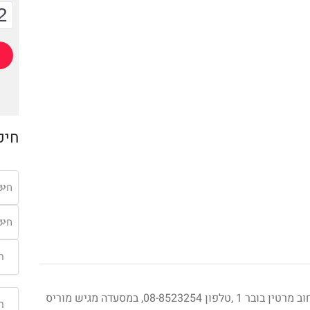
2
חיפ
חיפ
חיפ
סנדוויץ ואוכל בסגנון תוניסאי כשר ,כתובת: רחוב מרטין בובר 1 ,טלפון 08-8523254, במסעדה מגיש מוריס