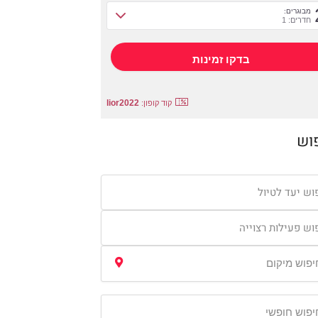
מבוגרים:
חדרים: 1
lior2022
קוד קופון:
וש
וש יעד לטיול
וש פעילות רצוייה