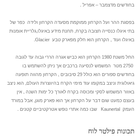
בחודשים מדצמבר – אפריל .
בפסגת ההר ועל הקרחון ממוקמת מסעדה הקרחון ולידה כפר של
בתי איגלו כנסייה חצובה בקרח, תחנת מידע באיגלו,גלריית אומנות
באיגלו ועוד , הקרחון הוא חלק מפארק טבע Glacier.
החל משנת 1980 הקרחון הוא כביש אגרה הררי גבוה עד לגובה
2750 מטר המשמש לנסיעה ברכבים אך ניתן להשתמש בו
בחודשים ספורים הוא כולל 29 סיבובים , הקרחון מהווה תופעה
גיאולוגית וניצב במקומו עוד מימי הקרח בהיווצרות העולם, הוא ניצב
באזור המשמש לסקי ומכוסה בקרח לאורך כל ימות השנה , אין
בעצם כמעט שום דבר על הקרחון אך הוא פארק מוגן, אבל במורד
העמק Kaunertal שבו כמה אתרי נופש אטרקטיביים קטנים .
תכונות פילטר לוח