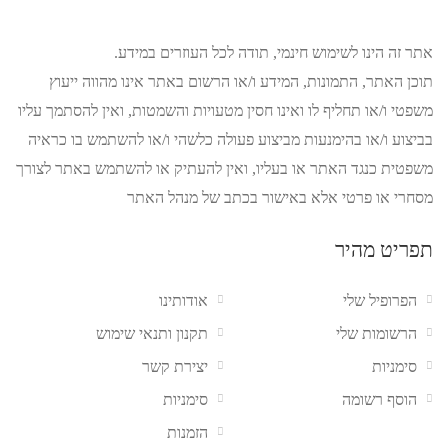
אתר זה הינו לשימוש חינמי, תודה לכל העוזרים במידע.
תוכן האתר, התמונות, המידע ו/או הרשום באתר אינו מהווה ייעוץ
משפטי ו/או תחליף לו ואינו חסין מטעויות והשמטות, ואין להסתמך עליו
בביצוע ו/או בהימנעות מביצוע פעולה כלשהי ו/או להשתמש בו כראיה
משפטית כנגד האתר או בעליו, ואין להעתיק או להשתמש באתר לצורך
מסחרי או פרטי אלא באישור בכתב של מנהל האתר
תפריט מהיר
הפרופיל שלי
אודותינו
הרשומות שלי
תקנון ותנאי שימוש
סימניות
יצירת קשר
הוסף רשומה
סימניות
הזמנות