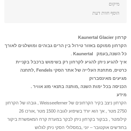
מיקום
הוסף חוות דעת
קרחון
Kaunertal Glacier
הקרחון ממוקם באזור טירול בין הרים גבוהים ומושלגים לאורך
כל השנה,בעמק
Kaunertal
.
איך להגיע ניתן להגיע לקרחון רק בשימוש ברכבל בקניית
כרטיס, מתחנת העלייה של אתר הסקי
Fendels
,לתחנה
מגיעים מאינסברוק
הכניסה בכל ימות השנה ,מותנה בתנאי מזג אוויר .
מידע
הקרחון ניצב בקיר הקרחונים של Weisseeferner , גובהו של הקרחון
2750 מטר , אך הוא יורד בשיפוע לגובה 1500 מטר ,אורכו 26
קילומטר , בבקור בקרחון ניתן לבקר במערת קרח המאפשרת ביקור
בחודשים אוקטובר – יוני ,במסלולי הסקי ניתן לגלוש