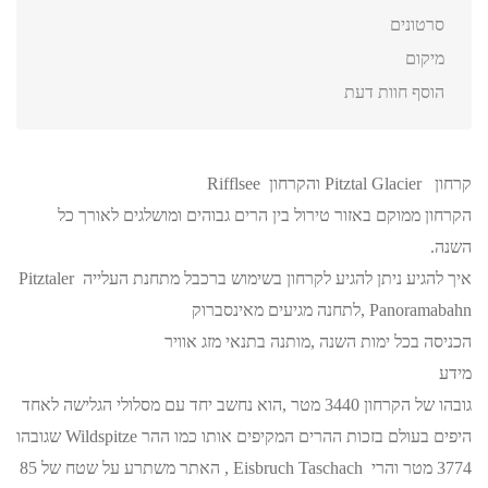
סרטונים
מיקום
הוסף חוות דעת
קרחון Pitztal Glacier והקרחון Rifflsee
הקרחון ממוקם באזור טירול בין הרים גבוהים ומושלגים לאורך כל
השנה.
איך להגיע ניתן להגיע לקרחון בשימוש ברכבל מתחנת העלייה Pitztaler
Panoramabahn ,לתחנה מגיעים מאינסברוק
הכניסה בכל ימות השנה ,מותנה בתנאי מזג אוויר
מידע
גובהו של הקרחון 3440 מטר ,הוא נחשב יחד עם מסלולי הגלישה לאחד
היפים בעולם בזכות ההרים המקיפים אותו כמו ההר Wildspitze שגובהו
3774 מטר והרי Eisbruch Taschach , האתר משתרע על שטח של 85