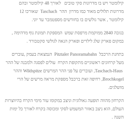
קילומטר ויש בו מדרונות סקי טובים לאורך 48 קילומטר ובהם
מדרונות תלולים מאוד כמו מדרון ההר Taschach שאורכו 12
קילומטר , אשר גולשים בו בחודשים מספטמבר עד יוני.
בגובה 2840 ממוקמת מרפסת שמש המספקת תמונת נוף מדהימה ,
במקום פארק שלג לילדים ופארק הנאה לגולשי סקטבורד .
בתחנת הרכבל Pitztaler Panoramabahn הנמצאת בעמק ,עוברים
מעל קרחונים ראשוניים מתקופת הקרח עולים לפסגה ולמבנה של ההר
Taschach-Haus, ועוברים על פני ההר המרשים Wildspitze וההר
Brochkogel, רחיפה זאת ברכבל מספקת מראה מרשים של הרי
מושלגים.
הקרחון מהווה תופעה גאולוגית וניצב במקומו עוד מימי הקרח בהיווצרות
העולם, הוא ניצב באזור המשמש לסקי ומכוסה בקרח לאורך כל ימות
השנה .