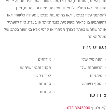
תוכן האתר, התמונות, המידע ו/או הרשום באתר אינו מהווה ייעוץ
משפטי ו/או תחליף לו ואינו חסין מטעויות והשמטות, ואין
להסתמך עליו בביצוע ו/או בהימנעות מביצוע פעולה כלשהי ו/או
להשתמש בו כראיה משפטית כנגד האתר או בעליו, ואין להעתיק
או להשתמש באתר לצורך מסחרי או פרטי אלא באישור בכתב של
מנהל האתר
תפריט מהיר
הפרופיל שלי
אודותינו
הרשומות שלי
תקנון ותנאי שימוש
סימניות
יצירת קשר
הוסף רשומה
סימניות
הזמנות
צרו קשר
טלפון:
073-3245000