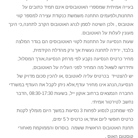
בעייה אמיתית שמספרי האוטובוסים אינם תמיד כתובים על
התחנות,ולפעמים התחנה משמשת כנקודת עצירה למספר קווי
אוטובוס , ולכן השיטה לסמן לנהג האוטובוס הקרב לתחנה,כי הינך
מעונין לעלות על האוטובוס.
שעות הנסיעה על התחנות לקווי האוטובוסים הם בגדר המלצה
בלבד, ירידה לתחנה נעשית אך ורק מהדלת הקידמית,
מחיר כרטיס הנסיעה נקבע לפי מרחק הנסיעה,אורך המסלול,
ותידרשו לשאול מה המחיר לפני העליה על האוטובוס,
יש להצטייד בכרטיס עליה לאוטובס ,או להכין סכום מדויק של
הנסיעה,הנהג אינו מחזיר עודף,אלא ניתן לקבל את העודף במשרדי
החברה הנמצאים ברחוב אוקון ייל, בשעות 08:30-17:30 ,הדבר
נחשב לטירטור אמיתי.
למי שמתכנן לנסוע לפחות 3 נסיעות במשך היום מומלץ לקנות
כרטיס חופשי ליום אחד,או כרטיס ל 5 ימים,
תחנת האוטובוס הראשית ששמה בוסרוס והממוקמת מאחורי
קוסטום האוס ,