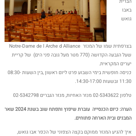
הברית
באבו
גואש
בצרפתית שמו של המנזר Notre-Dame de l Arche d Alliance
שעל הגבעה הקדושה (770 מטר מעל גובה פני הים) של קריית
יערים המקראית.
כניסה חופשית בימי השבוע פרט ליום ראשון ,בין השעות 08:30-
11:30 ובשעות 14:30-17:00.
טלפון 02-5343622 מנזר האחיות, מנזר הגברים 02-5342798
הערה: כיום הכנסייה עוברת שיפוץ ותפתח שוב בשנת 2024 שאר
המבנים ובית הארחה פתוחים.
איך להגיע המנזר ממוקם בקצה הצפוני של הכפר אבו גואש,