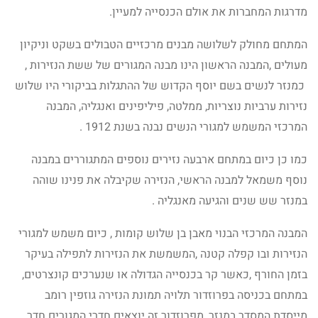
מדרגות המחברות את אולם הכנסייה למעיין.
המתחם מחולק לשלושה מבנים מרכזיים הטבולים בשקט וניקיון
מעולים ,המבנה הראשון הינו מבנה המגורים של ששת הנזירות ,
כמנזר לנשים בשם יוסף הקדוש של ההתגלות בביקורי היו שלוש
נזירות ערביות נוצריות, ממלטה, פיליפינים ואנגליה, המבנה
המרכזי המשמש למגורי הנשים נבנה בשנת 1912 .
כמו כן כיום במתחם ארבעה נזירים נוספים המתגוררים במבנה
נוסף משמאל למבנה הראשי, הנזירה שקיבלה את פנינו שוהה
במנזר שש שנים והגיעה מאנגליה .
המבנה המרכזי הבנוי מאבן בן שלוש קומות , כיום משמש למגורי
הנזירות ובו קפלה קטנה ,המשמשת את הנזירות לתפילה בעיקר
בזמן החורף ,כאשר קר בכנסייה הגדולה או שנערכים קונצרטים,
במתחם בכניסה בפרוזדור תלויה תמונת הנזירה גוזפין רומב
מייסדת המסדר במנזר ,מפרוזדור זה יוצאים חדרי המגורים חדר