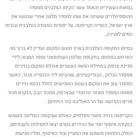
במאות העשירית והאחד עשר הקימו הצלבנים ממסדר
ההוספיטלרים ששינה את שמו למסדר מלטה אחרי שנטשו את
ארץ ישראל, כנסייה וקריפטה ,על יסודות המצודה הצלבנית ובורות
המים לאגירה,.
בסיום התקופה הצלבנית בארץ ננטש המקום, ועדיין לא ברור מה
התרחש במתחם ,בתקופת שלטון העותומאני נמסר המבנה לידי
מדינת צרפת, בתחילת המאה העשרים אוכלס המקום בנזירים
ממסדר הבלוק , הבנדיקטינים, שהקימו ליד הכנסייה מנזר, כאשר
המסדר עזב את המקום בשנות החמישים ,לחלל נכנסו נזירים
מאותו המסדר מאזור נורמנדי שבצרפת, ממנזר הבק ,הנקרא מנזר
מרים הקדושה של הר האוליבט (הר הזיתים) .
הקריפטה בנויה משני מפלסים, האולם שבקומה העליונה משמש
כנקודת איסוף יומי של הנזירים בטרם יצאו לתפילות ולעבודתם,
החלק התחתון משמש את המעיין ובור האיסוף, ואליו מגיעות