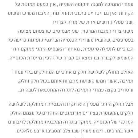
עמודי התמיכה למבנה והקומה השנייה , אין כמעט תמונות על
הקירות ואין גם ויטרזים בזכוכית החלונות , המזבח משיש ופשוט
,שני פסלי קדושים אחת של מריה לצדדיו
משני צדדי המזבח המרכזי, שני אבסיסים שרצפתם מצופה
בפסיפסים ,שהובאו משרידי הכנסייה הביזנטית ופינות כריעה על
הברכיים לתפילה סיגופית , מאחורי האבסיס הימני ממוקם חדר
המשמש לקבורה ובו נמצא גם קברה של גוזפין מייסדת הכנסייה.
האולם מחולק לשלושה חלקים אורכיים המחולקים בידי עמודי
תמיכה , אשר חמש קשתות מחברות אותם בכול חלק וחלק,
עיטורים בקצה עמודי התמיכה לתקרה המתנשאת לגובה רב.
אבל החלק היותר מעניין הוא תקרת הכנסייה המחולקת לשלושה
חלקים ,המעוטרת בציורים אורנמנטים החוזרים על עצמם החלק
המרכזי של הכנסייה ,ממוקד בתקרה המלבנית מחולקת לריבועים
אשר במרכזם , ריבוע מעוין שבו צלב ומסביבו ארבע מלאכים