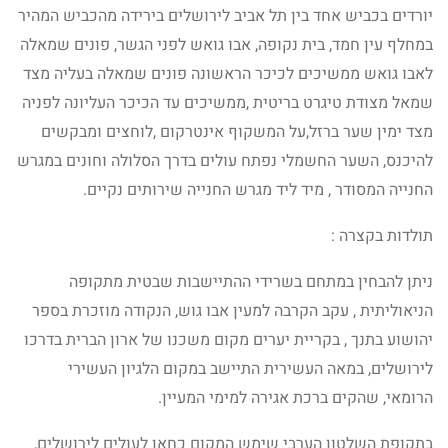
יורדים בכביש אחד בין תל אביב לירושלים בירידה מהכביש המהיר
במחלף עין חמד, בית נקופה, אבו גואש לפני הגשר, פונים שמאלה
לאבו גואש ממשיכים לכיכר הראשונה פונים שמאלה בעליה מצד
שמאל מצודת טיגרט בריטית ,ממשיכים עד הכיכר העליונה לפניה
מצד ימין שער ברזל,על המשקוף אינטרקום ,לוחצים ומבקשים
להיכנס, השער החשמלי נפתח עולים בדרך הסלולה וחונים במגרש
החנייה המסודר , מיד ליד מגרש החנייה שירותים נקיים.
תולדות בקצרה :
ניתן להבחין במתחם בשרידי ההתיישבות שבטית מתקופה
הניאוליתית , עקב הקרבה למעין אבו גוש, הנקודה מוזכרת בספר
יהושוע בתנך , בקריית יערים מקום משכנו של ארון הברית בדרכו
לירושלים, במאה העשירית התיישב במקום הלגיון העשירי
הרומאי, שהקים ברכת אגירה למימי המעיין.
בתקופת השלטון הערבי שימש המקום כחאן לעולים לירושלים,