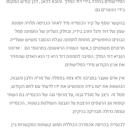
הפלישתים בחזרה בידי דוד המלך והובא לכאן , לכן קודש המקום
בידי הנוצרים גם.
בהקשר נוסף על קיר הכנסייה מיד לאחר הכניסה תלויה תמונת
שמן של דוד ודגל וחרב בידיו, ובחלק העליון של התמונה סמל
הבונים החופשיים, מתחת לתמונה טבלת ההסבר משיש שעלייה
חרוטים משפטים כ,אשר השורה הראשונה בתרגומי הם : אדוננו
הנביא דוד המלך, הסיבה לתמונת דוד היא כי הוא האדם שהחזיר
את ארון הקודש מידי הפלישתים.
אין אדם שעבר בסביבה ולא צפה בפסלה של מריה הלבן והגבוה,
הנושאת את ישו בידה והמושיט את ידו לדעתי עם לחם הקודש,
פסל זה ניצב על מגדל גבוה ,על מרומי גגה של הכנסייה בת השתי
קומות וגג הרעפים הניצבת על הגבעה השולטת בשטח , הכנסייה
עצמה גדולה מבהיקה בניקיון.
לכנסייה בכניסה אכסדרה הכוללת חמש קשתות המקשרות בין