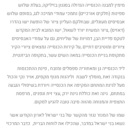
מימין למבנה הכנסייה הגדולה בסגנון בזיליקה, בעלת שלוש
ספינות (חלקים אורכיים) נתמכי עמודי תמיכה לגג, בסופם שלוש
אבסיסים מעוגלים, שבחלקם העליון ציור של הופעת ישו בהדרו
(דאזיס) ,ציור המשיח יורד לשאול, ישו המובא לבית המקדש
לטקס פדיית הבן, דמויות של שליחים, גם על עמודי האבסיסים
ציורים ומוטיבים דתיים ,על קירות הכנסייה נמצאים ציורי הקיר
מתקופת בניית הכנסייה במאה השים עשר, בתקופה הביזנטית.
ליד הכנסייה גן ומאחוריה ספסלים ומזבח , פינת ההתכנסות
בנקודה זאת ,מומלץ לשבת וליהנות מנוף מקסים, אויר נקי והכול
מעל לגינת המתחם המקיפה את הכנסייה ויורדת בשיפולי הגבעה
במתחם, גינה זאת כוללת גינת ירק ,עצי זית וגפנים , מרפסת
התצפית והמנוחה מהווה סיבה טובה להגיע למקום.
שמו של המנזר נגזר מהקשר של בני ישראל לארון הקודש אשר
נשאו בני ישראל במדבר, שהכילו את לוחות הברית, כדבר המרכזי