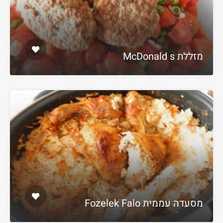
מזללת McDonald s
מסעדה עממית Fozelek Falo