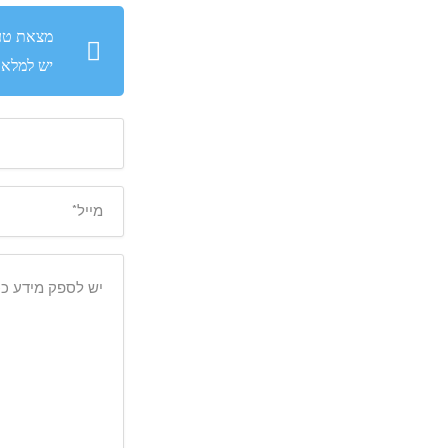
מצאת טעו
יש למלא ט