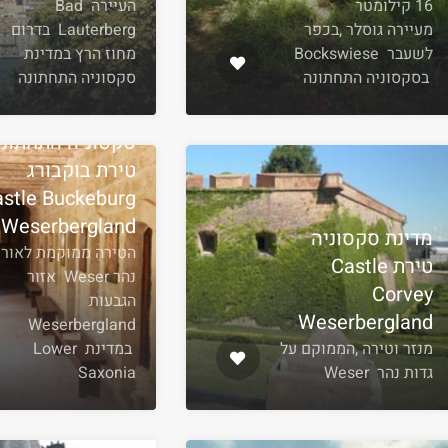
16 קילומטר
העיירה Bad
מעיירה גוסלר ,בכפר
Lauterberg בדרום
לשעבר Bockswiese
מחוז הרץ במדינת
בסקסוניה התחתונה
סקסוניה התחתונה
סקסוניה התחתונ
טירת בוקבורג
astle Buckeburg
Weserbergland
מדינת סקסוניה
הטירה ממוקמת לאורך
טירת Castle
נהר Weser אזור
Corvey
הגבעות
Weserbergland
Weserbergland
מנזר וטירה ,הממוקם על
במדינת Lower
גדות נהר Weser
Saxonia