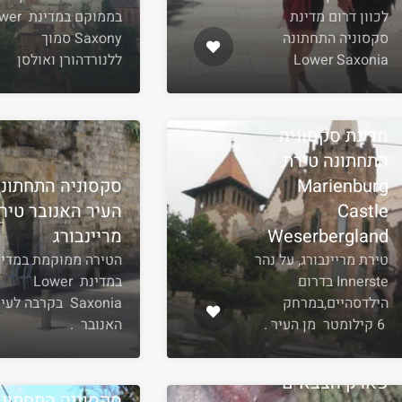
לכוון דרום מדינת
בממוקם במדי
סקסוניה התחתונה
Saxony סמוך
Lower Saxonia
ללנורדהורן ואולסן
מדינת סקסוניה
התחתונה טירת
Marienburg
סקסוניה התחתונ
Castle
העיר האנובר טיר
Weserbergland
מריינבורג
טירת מריינבורג, על נהר
הטירה ממוקמת במדינ
Innerste בדרום
במדינת Lower
הילדסהיים,במרחק
Saxonia בקרבה לעי
6 קילומטר מן העיר .
האנובר .
סקסוניה התחתונה
פארק הצבאים
סקסוניה התחתונ