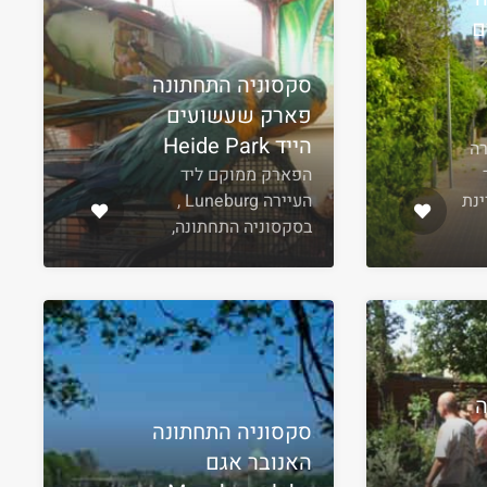
ם
סקסוניה התחתונה
פארק שעשועים
הייד Heide Park
רה
ר
הפארק ממוקם ליד
We במדינת
העיירה Luneburg ,
בסקסוניה התחתונה,
ה
סקסוניה התחתונה
האנובר אגם