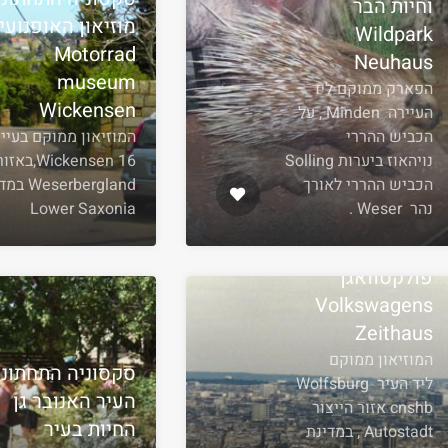
וחיות הבר
מוזיאון האופנועי
Wildpark
Motorrad
Neuhaus
museum
הפארק ממוקם ליד
Wickensen
העיירה Minden , על
הכביש ההררי
המוזיאון ממוקם בעיי
נויהאוז ביערות Solling
Wickensen 16,באזו
הכביש ההררי לאורך
serbergland
נהר Weser .
Lower Saxonia
סקסוניה התחתונה
גרמניה מוזיאון
פולקסוואגן
Volkswagens
Zeithaus
המוזיאון ממוקם
סקסוניה התחתונ
ליד העיר Wolfsburg
העיר האנובר גן
cnshb אזור הייצור
החיות בעיר
Autostadt , במדינת