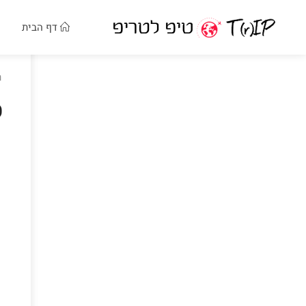
דף הבית
ר
ס