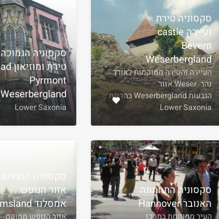
סקסוניה טירת
ועיירה castle
Bevern
סקסוניה הנמוכה
Weserbergland
טירת ומוזיאו
העיירה והטירה ממוקמות לאורך
Pyrmont
נהר Weser אזור
Weserbergland
הגבעות Weserbergland במדינת
Lower Saxonia
Lower Saxonia
סקסוניה התחתונ
סקסוניה התחתונה
אזור הנופש
האנובר Hannover
אמסלנד Emsland
העיר ממוקמת במרכז
אזור הנופש ממוקם