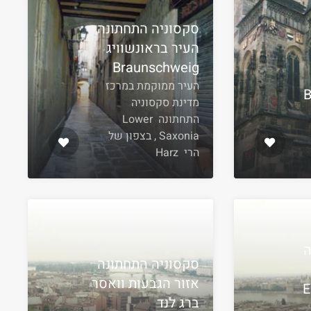
סקסוניה התחתונה
העיר בראונשוויג
Braunschweig
העיר ממוקמת במרכז
ן Bad
מדינת סקסוניה
התחתונה Lower
Saxonia , בצפון של
הרי Harz
ה
סקסוניה התחתונה
אזור הגבעות וואסר
ברג לנד