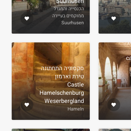
Suurhusen
הכנסייה והמגדל
ממוקמים בעיירה
Suurhusen
ה
c
סקסוניה התחתונה
טירת וארמון
Castle
Hamelschenburg
Weserbergland
Hameln