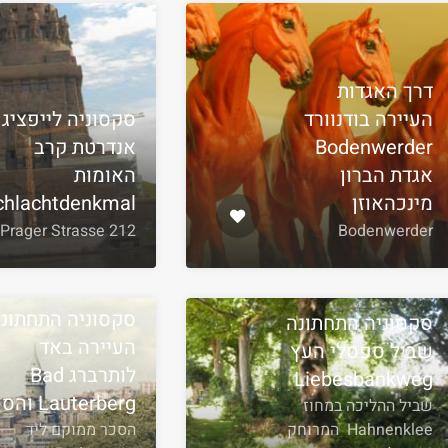
דרך האגדות
העיירה בודנוורד
סקסוניה לייפציג
Bodenwerder
אנדרטת קרב
אגדת הברון
האומות
מינכהאוזן
chlachtdenkmal
Prager Strasse 212
Bodenwerder
סקסוניה התחתונ
סקסוניה התחתונה
העיירה באד
שביל ספסלי העץ
לותרברג Bad
Liebesbankweg
Lauterberg והסכר
שביל ההליכה במחוז
Hahnenklee המרוחק
הסכר ממוקם ליד