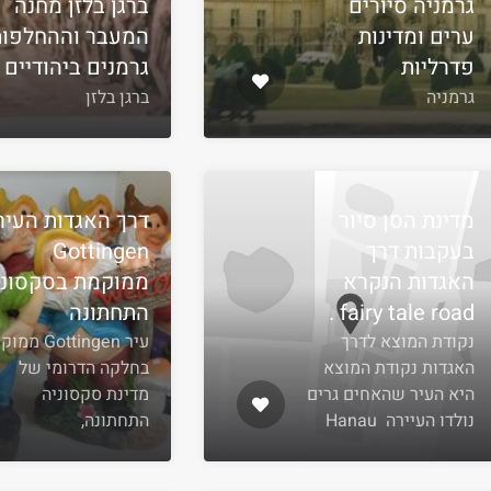
גרמניה סיורים
ברגן בלזן מחנה
ערים ומדינות
המעבר וההחלפות
פדרליות
גרמנים ביהודיים 1
גרמניה
ברגן בלזן
מדינת הסן סיור
דרך האגדות העיר
בעקבות דרך
Gottingen
האגדות הנקרא
ממוקמת בסקסוני
fairy tale road .
התחתונה
נקודת המוצא לדרך
עיר Gottingen 
האגדות נקודת המוצא
בחלקה הדרומי של
היא העיר שהאחים גרים
מדינת סקסוניה
נולדו העיירה Hanau
התחתונה,