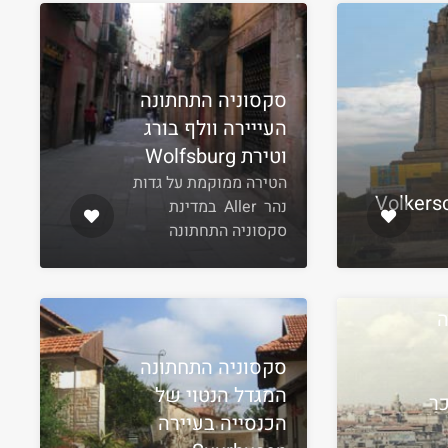
סקסוניה התחתונה
העייירה וולף בורג
וטירת Wolfsburg
הטירה ממוקמת על גדות
Volkers
נהר Aller במדינת
סקסוניה התחתונה
ה
סקסוניה התחתונה
המגדל הנטוי של
הכנסייה בעיירה