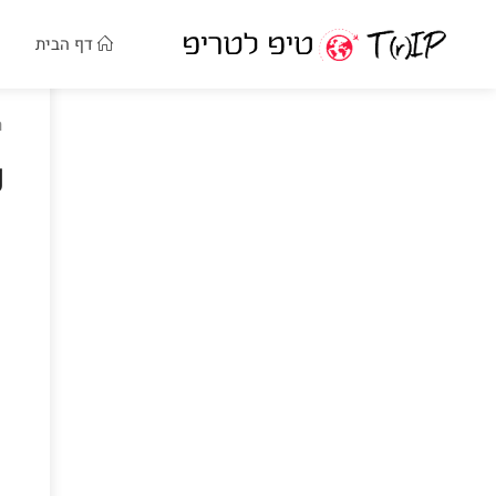
דף הבית
ר
נ