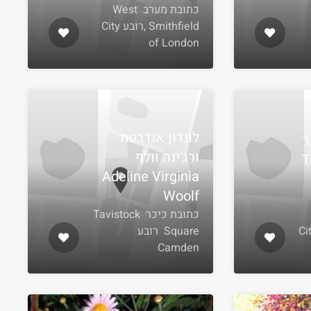
כתובת Fetter Lane
כתובת מערב West
Smithfield ,רובע City
of London
לונדון אנדרטת
ר
ורג'ינה וולף
T
Adeline Virginia
Woolf
כתובת כיכר Tavistock
Py , רובע City
Square רובע
Camden