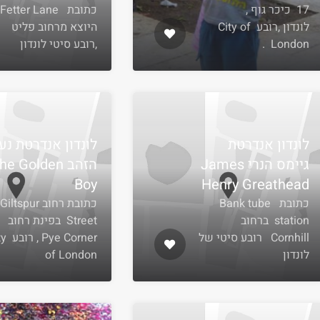
17 כיכר גוף ,
לונדון ,רובע City of
היוצא מרחוב פליט
London .
,רובע סיטי לונדון
לונדון אנדרטת
לונדון אנדרטת נע
גיימס הנרי James
הזהב he Golden
Boy
Henry Greathead
כתובת Bank tube
כתובת רחוב Giltspur
station ברחוב
Street בפינת רחוב
Cornhill רובע סיטי של
e Corner
לונדון
of London