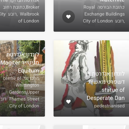
אנדרטת הברוקר The
כתובת הבורסה Royal
Broker,כתובת רחוב
Exchange Buildings
Walbrook ,רובע
,רובע City of London
of London
לונדון אנדרטת
מגיטייר Magiter
Equitum
לונדון אנדרטת דן
מרכז גני centre of
דשפרט נואשות
Whittington
statue of
Gardens,Upper
Desperate Dan
Thames Street
City of London .
pedestrianised