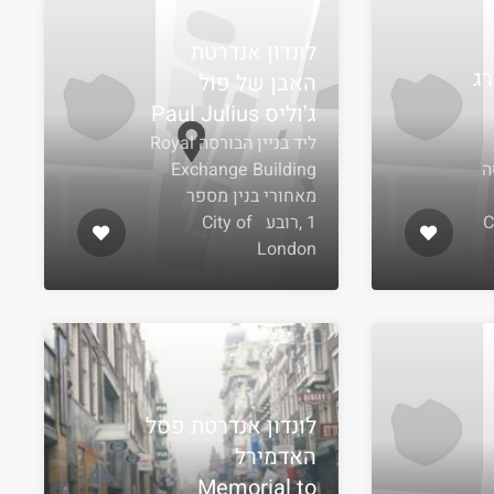
לונדון אנדרטת
רג
האבן של פול
ג'וליס Paul Julius
ליד בניין הבורסה Royal
ה
Exchange Building
מאחורי בנין מספר
בע City
1 ,רובע City of
London
לונדון אנדרטת פסל
האדמירל
Memorial to