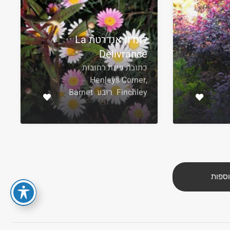
לונדון אנדרטת La
Delivrance
כתובת פינת רחובות
Henleys Corner,
Finchley רובע Barnet
וספות