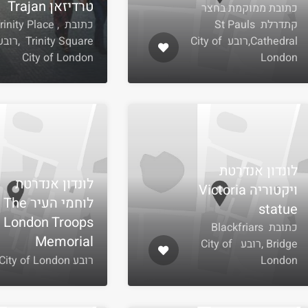
טרדיזאן Trajan
כתובת ממוקמת בחצר
קתדרלת St Pauls
כתובת Trinity Place
Cathedral,רובע City of
Trinity Square ,
City of London
London
לונדון אנדרטת
לונדון אנדרטת
ויקטוריה Victoria
לוחמי העיר The
statue
London Troops
כתובת Blackfriars
Memorial
Bridge ,רובע City of
London
רובע City of London