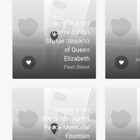
לונדון אנדרטת
המלכה אליזבט
הראשונה Statue
of Queen
Elizabeth
חוב
Fleet Street
לונדון אנדרטת
מזרקת השלום The
Peace Memorial
Fountain