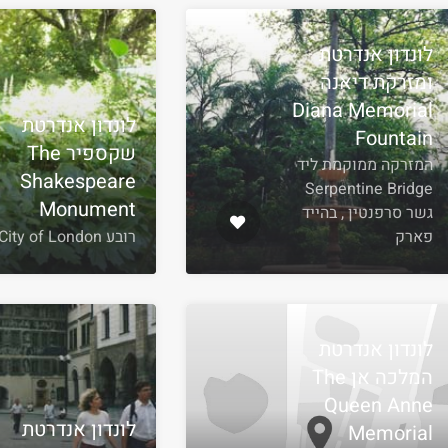
לונדון אנדרטת
ומזרקת דיאנה
Diana Memorial
לונדון אנדרטת
Fountain
שקספיר The
המזרקה ממוקמת ליד
Shakespeare
Serpentine Bridge
Monument
גשר סרפנטין , בהייד
פארק
רובע City of London
לונדון אנדרטת
המלכה אן The
Queen Anne
לונדון אנדרטת
Memorial