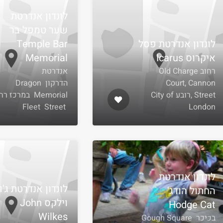
לונדון אנדרטת
שער טמפל בר
לונדון אנדרטת פסל
Temple Bar
איקרוס Icarus
Memorial
רחוב Old Charge
אנדרטת
Court, Cannon
הדרקון Dragon
Street ,רובע City of
Memorial במרכז ר
Fleet Street
London
לונדון אנדרטת
לונדון אנדרטת ג'ון
החתול הודג'
וילקס John
Hodge Cat
Wilkes
בכיכר Gough Square