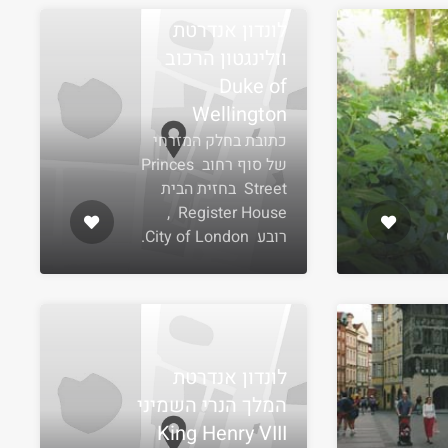
לונדון אנדרטת
וולינגטון הרכוב
Duke of
Wellington
כתובת בחלק המזרחי
של סוף רחוב Princes
Street בחזית הבית
Register House ,
רובע City of London.
לונדון אנדרטת
המלך הנרי השמיני
King Henry VIII