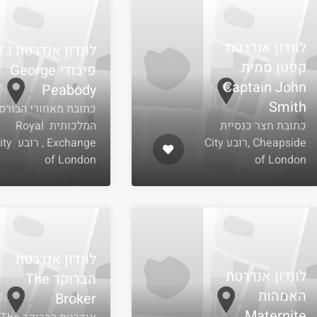
לונדון אנדרטת
לונדון אנדרטת ג'ו
קפטן סמית
פיבודי George
Captain John
Peabody
Smith
כתובת מאחורי הבורס
כתובת חצר כנסיית
המלכותית Royal
Cheapside ,רובע City
Exchange , רו
of London
of London
לונדון אנדרטת
לונדון אנדרטת
הברוקר The
האמהות
Broker
Maternite