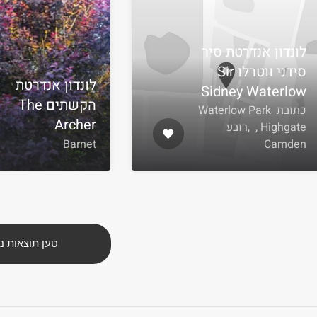
לונדון אנדרטת סיר
סידני ווטרלו Sir
לונדון אנדרטת
Sidney Waterlow
הקשתים The
כתובת Waterlow Park
Archer
, Highgate ,רובע
Barnet
Camden
טען תוצאות נ