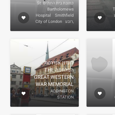
כתובת בית החולים St
 ,
Bartholomews
רובע
Hospital Smithfield
,רובע City of London
לונדון אנדרטת
המלחמה THE
GREAT WESTERN
WAR MEMORIAL
ADDINGTON
STATION