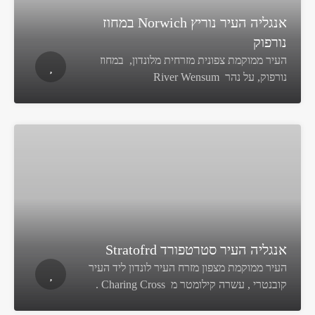
אנגליה העיר נוריץ Norwich במחוז
נורפוק
העיר ממוקמת צפונית מזרחית מלונדון, במחוז
נורפוק, על נהר River Wensum
אנגליה העיר סטרטפורד Stratofrd
העיר ממוקמת מצפון מזרח העיר לונדון ליד העיר
קובנטרי , עשרה קילומטר מ Charing Cross .