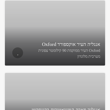
אנגליה העיר אוקספורד Oxford
Oxford העיר ממוקמת 90 קילומטר צפונית
מערבית מלונדון
אנגליה פארק המיניאטורות בקונסקוט