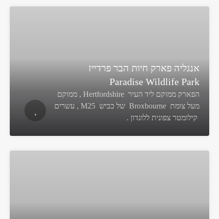
אנגליה פארק חיות הבר פרדייז
Paradise Wildlife Park
הפארק ממוקם ליד העיר Hertfordshire , ממוקם
מעל צומת Broxbourne של כביש M25 , עשרים
קילומטר צפונית ללונדון .