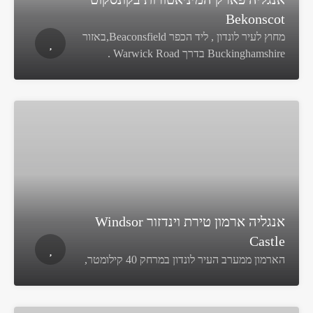
Bekonscot
מחוץ לעיר לונדון , ליד הכפר Beaconsfield,באזור
Buckinghamshire בדרך Warwick Road .
אנגליה ארמון טירת וינדזור Windsor
Castle
הארמון ממערב העיר לונדון במרחק 40 קילומטר,