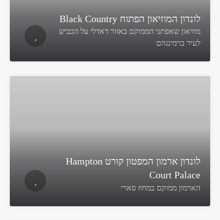
לונדון המוזיאון הפתוח Black Country
מוזיאון שאפתני הממוקם באזור דאדלי על הכביש
לעיר ברמינגהם
לונדון ארמון המפטון קורט Hampton
Court Palace
הארמון ממוקם במחוז סארי