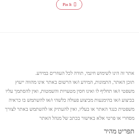
Pin It
אתר זה הינו לשימוש חינמי, תודה לכל העוזרים במידע.
תוכן האתר, התמונות, המידע ו/או הרשום באתר אינו מהווה ייעוץ
משפטי ו/או תחליף לו ואינו חסין מטעויות והשמטות, ואין להסתמך עליו
בביצוע ו/או בהימנעות מביצוע פעולה כלשהי ו/או להשתמש בו כראיה
משפטית כנגד האתר או בעליו, ואין להעתיק או להשתמש באתר לצורך
מסחרי או פרטי אלא באישור בכתב של מנהל האתר
תפריט מהיר