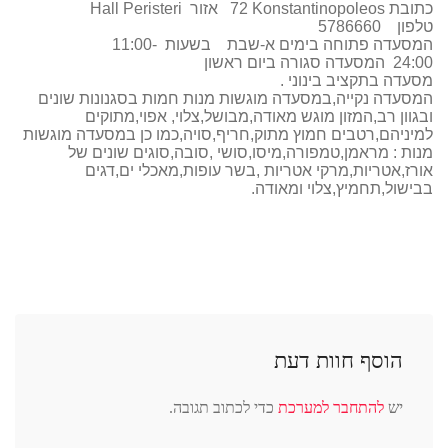
כתובת
Konstantinopoleos
72 אזור
Peristeri
Hall
טלפון 5786660
המסעדה פתוחה בימים א-שבת בשעות 11:00-
24:00 המסעדה סגורה ביום ראשון
מסעדה בתקציב בינוני .
המסעדה נקייה,במסעדה מוגשות מנות חמות בסגנונות שונים
ובגוון רב,המזון מוגש מאודה,מבושל,צלוי, אפוי,מתוקים
למיניהם,רטבים חמוץ מתוק,חריף,סויה,כמו כן במסעדה מוגשות
מנות : מראמן,טמפורה,מיסו,סושי ,סובה,סוגים שונים של
אורז,אטריות,מרקי אטריות ,בשר עופות,מאכלי ים,דגים
בבישול,תחמיץ,צלוי ומאודה.
הוסף חוות דעת
יש
להתחבר למערכת
כדי לכתוב תגובה.