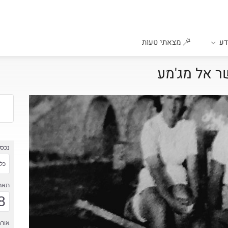
ע
מצאתי טעות
ר אל מג'מע
נכס
כל 
תארי
8
אורח