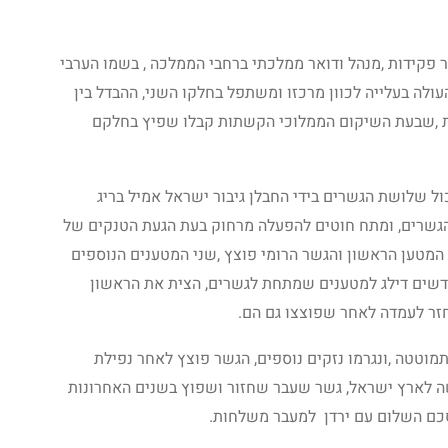
 פקידות ,מנהל ודואר ממלכתי ברחבי הממלכה , בשמו הערבי
עולה בעלייה לכוון מרכזו ומשתפל בחלקו השני, ההבדל בין
ת ,שבעת השיקום הממלוכי הקשתות קבלו שפיץ בחלקם
 1948, בשלוב פיצוץ כול שלושת הגשרים בידי החבלן גיבור ישראל אמיל בריג
הגשרים, ומתח חוטים להפעלה מרחוק בעת הגעת הטנקים של
המטען הראשון והגשר הרומי פוצץ ,שני המטענים הנוספים
חדשים דילג למטענים שמתחת לגשרים, הצית את הראשון
חזר לעמדה לאחר שפוצצו גם הם.
וטטה ,ונגרמו נזקים נוספים, הגשר פוצץ לאחר נפילת
ה לארץ ישראל, גשר שעבר שחזור ושפוץ בשנים האחרונות
סכם השלום עם ירדן למעבר משלחות.