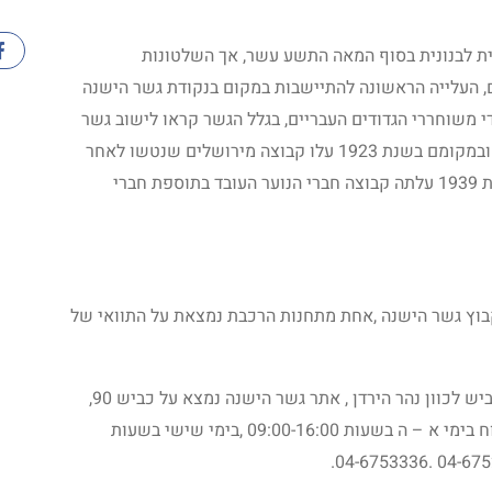
ת לבנונית בסוף המאה התשע עשר, אך השלטונות
 העלייה הראשונה להתיישבות במקום בנקודת גשר הישנה
הממלוכי הישן, התבצעה בשנת 1920 בידי משוחררי הגדודים העבריים, בגלל הגשר קראו לישוב גשר
הנחלים, לאחר שלוש שנים עזבו חברי היישוב ובמקומם בשנת 1923 עלו קבוצה מירושלים שנטשו לאחר
זמן קצר ובנו את הישוב אשדות יעקב, רק בשנת 1939 עלתה קבוצה חברי הנוער העובד בתוספת חברי
קבוץ גשר הישנה ,אחת מתחנות הרכבת נמצאת על התוואי של
הכניסה בתשלום , כתובת קבוץ גשר מעבר לכביש לכוון נהר הירדן , אתר גשר הישנה נמצא על כביש 90,
15 קילומטר צפונית לבית שאן , המוזיאון פתוח בימי א – ה בשעות 09:00-16:00 ,בימי שישי בשעות