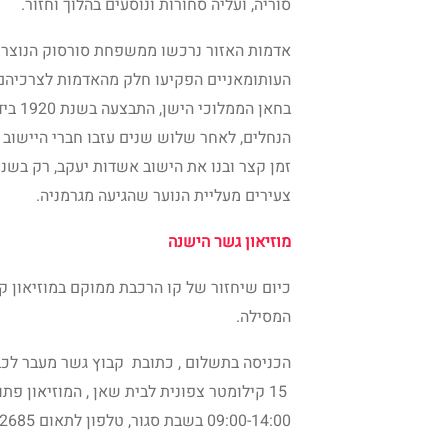
סוריה, ועליה סחורות ונוסעים בהלוך וחזור.
אדמות האזור נרכשו ממשפחת סורסוק הנוצרי
העותומאניים הפקיעו חלק מהאדמות לצרכיהם,
בחאן 
צעירים מעליית הנוער שהגיעה מגרמניה.
מוזיאון גשר הישנה
כיום שיחזור של קו הרכבת ממוקם במוזיאון 
המסילה.
09:00-14:00 בשבת סגור, טלפון לתאום 04-6752685 .04-6753336.