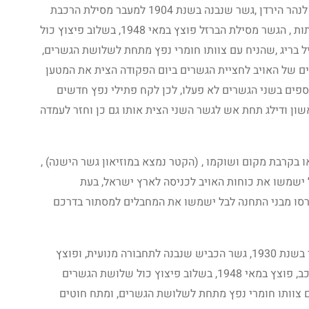
שעבר מעל לנהר הירדן ,גשר שנבנה בשנת 1904 למעבר מסילת הרכבת
בקו חיפה דרעא ודמשק ,שנשען על חמש קשתות , הגשר מסילת הברזל פוצץ במאי 1948, בשלוב פיצוץ כול
ל בריג ,שהניח עם צוותו חומרי נפץ מתחת לשלושת הגשרים,
 של האויב לחציית הגשרים ביום הפקודה הצית את המטען
ספים בשני הגשרים לא פעלו, לכן לקח פתילי נפץ חדשים
ון ודילג תחת אש לגשר השני הצית אותו גם כן וחזר לעמדה
 בקרבת מקום ושוקמו , (הקטר נמצא במוזיאון גשר הישנה) ,
ו פוצצו בידי הצבא במאי 1948 , לבל ישמשו את כוחות האויב לכניסה לארץ ישראל, בעת
סו מבני התחנה לבל ישמשו את המחבלים למסתור בדרכם
שנבנה בימי המנדט הבריטי בשנת 1930, גשר הכביש שנבנה לתחבורה מנועית, ופוצץ
בתקופת מלחמת השחרור, הגשר למעבר כלי רכב, פוצץ במאי 1948, בשלוב פיצוץ כול שלושת הגשרים
עם צוותו חומרי נפץ מתחת לשלושת הגשרים, ומתח חוטים