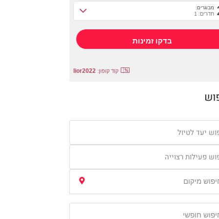
מבוגרים:
חדרים: 1
lior2022
קוד קופון:
וש
וש יעד לטיול
וש פעילות רצוייה