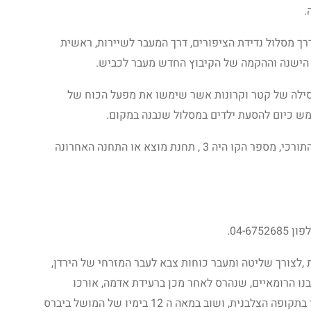
.
דרך מסלול נדידת הציפורים, דרך המעבר לשיירות, ראשית
 הישנה וההקמה של הקיבוץ החדש מעבר לכביש.
ילה של קטר וקרונות אשר שימשו את מפעל הכוח של
מש כיום להסעת ילדים במסלול שנבנה במקום.
תחנת האוטובוס בחצר גשר הישנה, ליד החאן התורכי, מספר הקו היה 3 , תחנת מוצא או התחנה האחרונה
04-6.
,לצורך שליטה ומעבר כוחות צבא לעבר המזרחי של הירדן,
נו הרומאיים, שנהרס לאחר מכן ברעידת אדמה, אורכו
כשבעים מטר ,רוחבו כששה מטר, הגשר שופץ בתקופה הצלבנית, ושוב במאה ה 12 בימיו של המושל ביברס