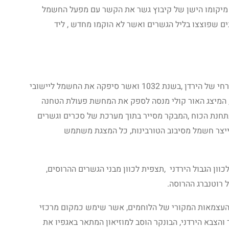
מיקומו הישן של קיבוץ גשר את הקשר עם מפעל החשמל
ם שפוצצו בליל הגשרים ואשר לא הוקמו מחדש , ליד
מיצג לשחזור תחנת הכוח, שנבנתה בעברו המזרחי של הירדן ,בשנת 1032 ואשר סיפקה את החשמל ליישובי
המיצג האור קולי מנסה לספק את המחשת פעולת הטחנה
תחנת הכוח ,המבקר מסייר בתוך מערכת של סכרים וגשרים
ייצר חשמל מסיבוב הטורבינות, כל המצגת משתמש
כוון הגבול הירדני ,תצפית לכוון מבני הגשרים ההרוסים,
 רוטנברג ההרוסה.
 העצמאות המקורי של הלוחמים, אשר שימש כמקום מרכזי
הצבא הירדני, הבונקר הוסב למוזיאון המתאר באגפיו את