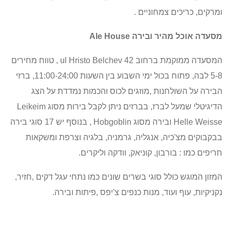
ומרקים,
כריכים צמחוניים
.
מסעדה אוכל מהיר ובירה
Ale House
המסעדה ממוקמת ברחוב
ul Hristo Belchev 42
, טווח מחירים
5-8 לבה, פתוח בכול ימי השבוע בין השעות 11:00-24:00, ברזי
הבירה על השולחנות ,מוזגים לכוס והכמות נמדדת
על הצג
הדיגיטלי שמעל לברז, בברזים ניתן לקבל בירות מסוג
Leikeim
Hellе Weisse
ובירה מסוג
Hobgoblin
, בנוסף יש 17 סוגי בירה
בבקבוקים
מצ'כיה, אנגליה, גרמניה, בלגיה וצרפת
ומשקאות
חריפים כמו :
בורבון, קוניאק, וודקה וליקרים.
המזון המוגש כולל סוגי בשרים שונים
כמו נתחי עגל דקים ,חזיר,
נקניקיות, עוף
ועוד,
מנות כנפים צ'יפס ,פיתות ובירה.