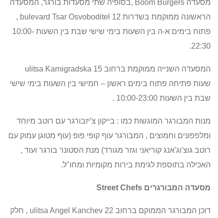
מסעדה
Boom Burgers
,בסופיה שתי מסעדות בורגר, המסעדה
הראשונה ממוקמת בשדרות
bulevard Tsar Osvoboditel 12
,
פתוח בימים א-ה בין השעות בימי שישי שבת בין השעות 10:00-
22:30.
המסעדה השנייה ממוקמת ברחוב
ulitsa Karnigradska 15
שעות פתיחה פתוח בימים ראשון – חמישי בין השעות בימי שישי
שבת בין השעות 10:00-23:00 .
מנות המבורגר המוגשות כמו : בייקון צ'יזבורגר עם רוטב מיוחד
ומלפפונים וחמוצים ,
המבורגר עוף קופי פופ (עוף מטוגן עמוק עם
רוטב גוצ'וג'אנג קוריאני וגזר מגורד) מנת
הסטונר בורגר ועוד ,
האכילה בתוספת לגימת בירות מקומיות ומחו"ל.
מסעדה המבורגרים
Street Chefs
דוכן המבורגר הממוקם ברחוב
ulitsa Angel Kanchev 22
, חלק