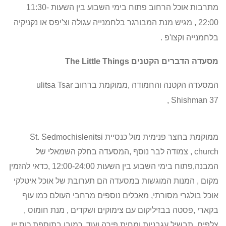
מתרבות אוכל הרחוב פתוח בימי השבוע בין השעות 11:30-
22:00 ,
מגיש מנת המבורגר בלחמנייה עגולה וצ'יפס או נקניקיה
בלחמנייה וקצו'פ .
מסעדה הדברים הקטנים
The Little Things
המסעדה הקטנה והחמודה ,ממוקמת ברחוב
ulitsa Tsar
,
Shishman 37
ממוקמת בחצר פנימית מול כנסיית
St. Sedmochislenitsi
church
, צמודה לבר נוסף ,המסעדה בחלק השמאלי של
המבנה,פתוח בימי השבוע בין השעות 12:00-24:00 ,כדאי להזמין
מקום , המנות המוגשות במסעדה הם תערובת של אוכל איטלקי
אוכל בולגרי מסורתי, מאכלים נוספים מרחבי העולם כמו עוף
בקארי ,פסטה בבזיליקום עם צימוקים ושקדים , מנת חומוס ,
צלפים, תבשיל עגבניות ומחית פירה ועוד, כמובן בתוספת כוס יין