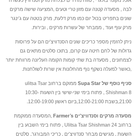
אוכל מקומי בולגרי , טווח מחירים לצלחת מרק וסנדוויץ כעשרה
לבה , מסעדה קטנה עם מזון טרי וטעים ,המציעה שישה מרקים
שונים בתפריט בכול יום כמו מרק דלעת, מרק בטטה עם ג'ינגר
מרק עוף ועוד , ממבחר של עשרות מרקים , ובירות.
ניתן להזמין מספר כריכים שונים הסנדוויצ'ים הם על פרוסות
גדולות של לחם חיטה עם קרום, בתוכו סלטים מתאים גם
לצמחונים , מסעדה בת שתי קומות הקומה העליונה מרווחת יותר
,כאשר למעלה נשקף נוף מהחלונות אין שרות לשולחנות.
סניף נוסף של
Supa Star
ממוקם ברחוב
ulitsa Tsar
Shishman 8
, פתוח בימי שני-שישי בין השעות 10:30-
21:00,בשבת 12:00-21:00,ביום ראשון 12:00-19:00.
מסעדה מרקים וסנדוויצ'ים
Farmer’s
,המסעדה ממוקמת
ברחוב
Ulitsa Tsar Shishman 24
, פתוח בימי השבוע בין
השעות ,
מגישים מבחר סנדוויצ'ים , כריכי המבורגר, סלטים