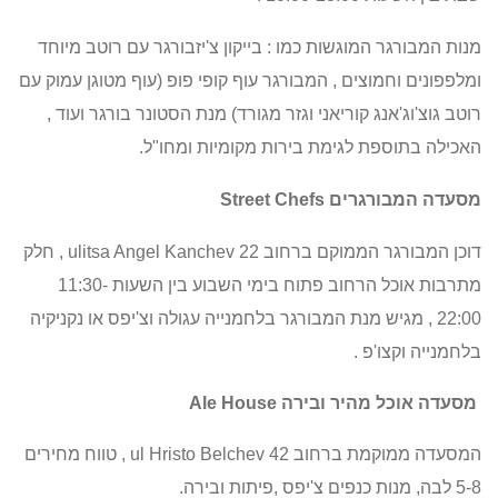
מנות המבורגר המוגשות כמו : בייקון צ'יזבורגר עם רוטב מיוחד
ומלפפונים וחמוצים ,
המבורגר עוף קופי פופ (עוף מטוגן עמוק עם
רוטב גוצ'וג'אנג קוריאני וגזר מגורד) מנת
הסטונר בורגר ועוד ,
האכילה בתוספת לגימת בירות מקומיות ומחו"ל.
מסעדה המבורגרים
Street Chefs
דוכן המבורגר הממוקם ברחוב
ulitsa Angel Kanchev 22
, חלק
מתרבות אוכל הרחוב פתוח בימי השבוע בין השעות 11:30-
22:00 ,
מגיש מנת המבורגר בלחמנייה עגולה וצ'יפס או נקניקיה
בלחמנייה וקצו'פ .
מסעדה אוכל מהיר ובירה
Ale House
המסעדה ממוקמת ברחוב
ul Hristo Belchev 42
, טווח מחירים
5-8 לבה, מנות כנפים צ'יפס ,פיתות ובירה.