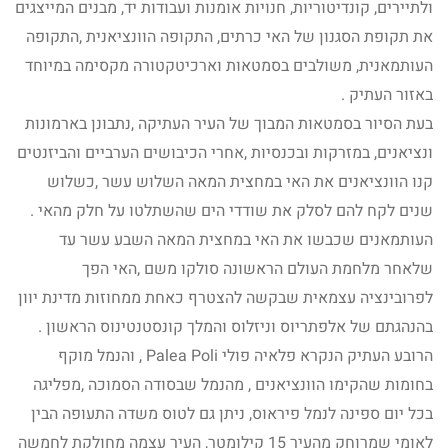
ולתיירים, קונדיטוריות, חנויות אומנות ועבודות יד, מבנים המייצגים
את תקופת הסגנון של האי כרתים, התקופה הוונציאנית ,התקופה
העותמאנית, משולבים בסמטאות וארכיטקטורה מקסימה במיוחד
באזור העתיק .
בעת הסיור בסמטאות המבוך של העיר העתיקה ,נתבונן בארמונות
ונציאנים, במזרקות ובכנסיות ,אחרי הכיבושים הערביים והביזנטים
קנו הוונציאנים את האי במחצית המאה השלוש עשר ,כשלוש
שנים לקח להם לסלק את שודדי הים שהשתלטו על חלק מהאי .
העותמאנים שכבשו את האי במחצית המאה השבע עשר עד
שלאחר מלחמת העולם הראשונה סולקו משם ,האי הפך
לפרובינציה עצמאית שבקשה להצטרף כאחת ממחוזות מדינת יוון
בהנהגתם של אלפתריוס וניזלוס והמלך קונסטנטינוס הראשון .
הרובע העתיק הנקרא פלאיה פולי Palea Poli , והנמל מוקף
בחומות שהקימו הוונציאנים , מהנמל שבסודה הסמוכה ,מפליגה
בכל יום ספינה לנמל פיראוס, ניתן גם לטוס משדה התעופה הבין
לאומי שמרוחק מהעיר 15 קילומטר, העיר עצמה מחולקת לחמשה