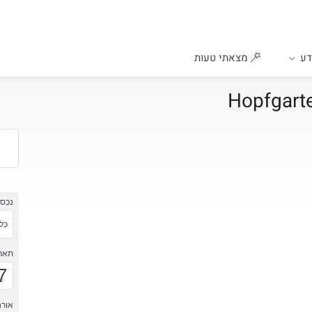
ע
מצאתי טעות
נכס
כל 
תארי
7
אורח