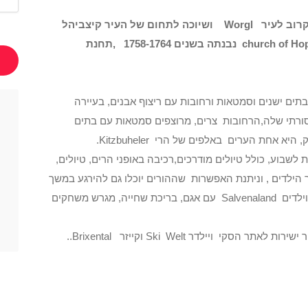
קרוב לעיר
Worgl
ושיוכה לתחום של העיר קיצביהל
church of Ho
נבנתה בשנים 1758-1764 ,תחנת
ים ישנים וסמטאות ורחובות עם ריצוף אבנים, בעיירה
Hopf במרכז העיר המסורתי שלה,הרחובות צרים, מרוצפים סמטאות עם בתים
 אחת הערים באלפים של הרי Kitzbuheler.
שבוע, כולל טיולים מודרכים,רכיבה באופני הרים, טיולים,
ור הילדים , וניתנת האפשרות שההורים יוכלו גם להירגע במשך
יום או יומיים, אפשרות הנאה בפארק למשפחות וילדים Salvenaland עם אגם, בריכת שחייה, מגרש משחקים
ויילדר Ski Welt וקייזר Brixental..