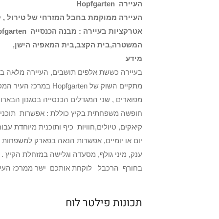
העיירה
Hopfgarten
העיירה ממוקמת בחבל המזרחי של טירול , 
אטרקציות בעיירה : מבנה הכנסייה
pfgarten
המשטרה,בית הקצב,בית המאפיה הישן,
מידע
בעיירה כששת אלפים תושבים, העיירה מלאה בבת
מתקיים השוק של garten
מפוארים , שני המגדלים הכנסייה בסגנון הבארוק, היא
חופשה משפחתית בקיץ כוללת : אפשרות תוכנית ל
קיאקים, טיולים,חוויות כיף ותוכנית מיוחדת עב
ענק, מיני גולף, מסעדה וגלישה במזחלת הקיץ .
בחורף הרכבל לוקחת אותכם ישר ממרכז העיר ישירות לאתר הסקי 
תכונות פילטר לוח