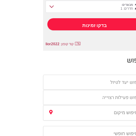
מבוגרים:
חדרים: 1
lior2022
קוד קופון:
וש
וש יעד לטיול
וש פעילות רצוייה