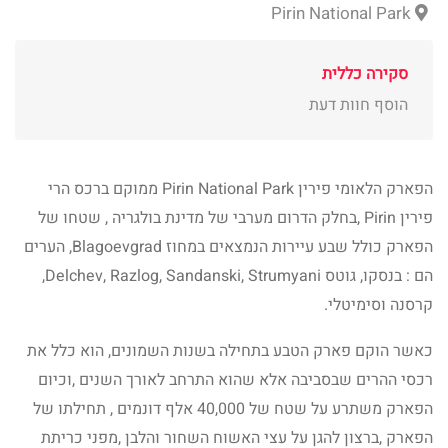
Pirin National Park
סקירה כללית
הוסף חוות דעת
הפארק הלאומי פירין Pirin National Park ממוקם ברכס הרי
פירין Pirin ,בחלק הדרום מערבי של מדינת בולגריה , שטחו של
הפארק כולל שבע עיירות הנמצאים במחוז Blagoevgrad, הערים
הם : בנסקו, גוטס Delchev, Razlog, Sandanski, Strumyani,
קרסנה וסימיטלי.
כאשר הוקם פארק הטבע בתחילה בשנות השמונים, הוא כלל את
רכסי ההרים שבסביבה אלא שהוא התרחב לאורך השנים ,וכיום
הפארק משתרע על שטח של 40,000 אלף דונמים , תחילתו של
הפארק ,ברצון להגן על עצי האשוח השחור והלבן ,מפני כריתת