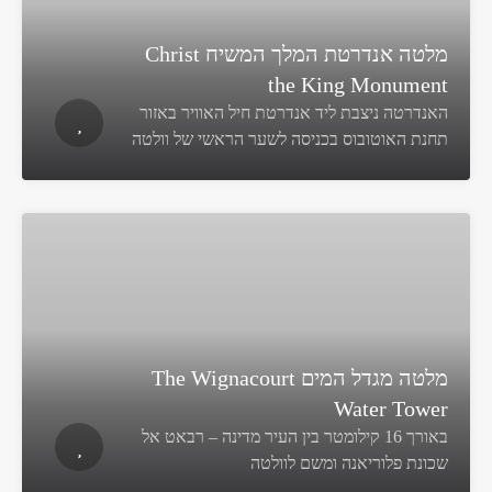
מלטה אנדרטת המלך המשיח Christ
the King Monument
האנדרטה ניצבת ליד אנדרטת חיל האוויר באזור
תחנת האוטובוס בכניסה לשער הראשי של וולטה
מלטה מגדל המים The Wignacourt
Water Tower
באורך 16 קילומטר בין העיר מדינה – רבאט אל
שכונת פלוריאנה ומשם לוולטה