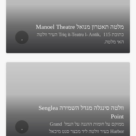
מלטה תאטרון מנואל Manoel Theatre
כתובת 115 ,Triq it-Teatru l- Antik העיר וולטה
האי מלטה.
וולטה סינגלה מגדל השמירה Senglea
Point
ממוקם על חומות ההגנה על הנמל Grand
Harbor בעיר וולטה ליד מבצר סנט מיכאל