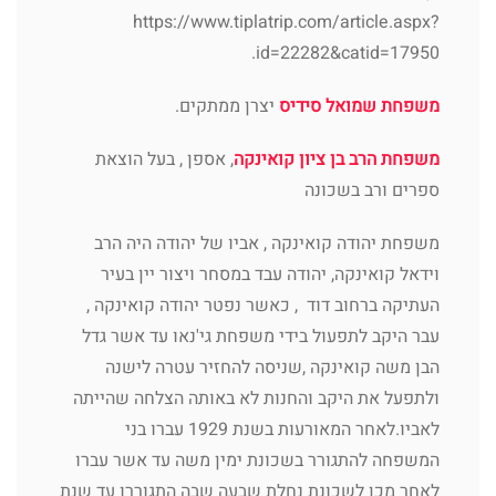
https://www.tiplatrip.com/article.aspx?
id=22282&catid=17950.
משפחת שמואל סידיס
יצרן ממתקים.
משפחת הרב בן ציון קואינקה
, אספן , בעל הוצאת
ספרים ורב בשכונה
משפחת יהודה קואינקה , אביו של יהודה היה הרב
וידאל קואינקה, יהודה עבד במסחר ויצור יין בעיר
העתיקה ברחוב דוד , כאשר נפטר יהודה קואינקה ,
עבר היקב לתפעול בידי משפחת גי'נאו עד אשר גדל
הבן משה קואינקה ,שניסה להחזיר עטרה לישנה
ולתפעל את היקב והחנות לא באותה הצלחה שהייתה
לאביו.לאחר המאורעות בשנת 1929 עברו בני
המשפחה להתגורר בשכונת ימין משה עד אשר עברו
לאחר מכן לשכונת נחלת שבעה שבה התגוררו עד שנת