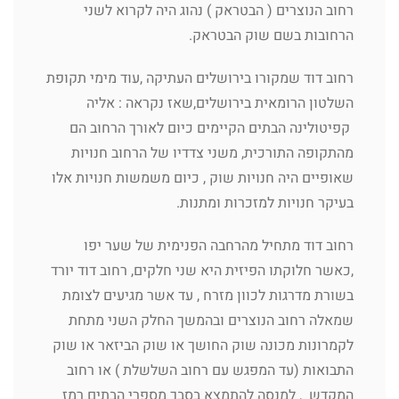
רחוב הנוצרים ( הבטראק ) נהוג היה לקרוא לשני
הרחובות בשם שוק הבטראק.
רחוב דוד שמקורו בירושלים העתיקה ,עוד מימי תקופת
השלטון הרומאית בירושלים,שאז נקראה : אליה
קפיטולינה הבתים הקיימים כיום לאורך הרחוב הם
מהתקופה התורכית, משני צדדיו של הרחוב חנויות
שאופיים היה חנויות שוק , כיום משמשות חנויות אלו
בעיקר חנויות למזכרות ומתנות.
רחוב דוד מתחיל מהרחבה הפנימית של שער יפו
,כאשר חלוקתו הפיזית היא שני חלקים, רחוב דוד יורד
בשורת מדרגות לכוון מזרח , עד אשר מגיעים לצומת
שמאלה רחוב הנוצרים ובהמשך החלק השני מתחת
לקמרונות מכונה שוק החושך או שוק הביזאר או שוק
התבואות (עד המפגש עם רחוב השלשלת ) או רחוב
המקדש , למנסה להתמצא בסבך מספרי הבתים רמז